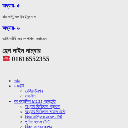
অধ্যায়- ৫
বার কাউন্সিল ট্রাইব্যুনাল
অধ্যায়- ৬
আইনজীবীদের পেশাগত সদাচরন
হেল্প লাইন নাম্বার
01616552355
হোম
একাউন্ট
রেজিস্ট্রেশন
লগ-ইন
বার কাউন্সিল MCQ প্রস্তুতি
অধ্যায় ভিত্তিক পড়াশুনা
অধ্যায় ভিত্তিক মডেল টেস্ট
বিষয় ভিত্তিক মডেল টেস্ট
পূর্ণাঙ্গ মডেল টেস্ট
বিগত বছরের প্রশ্ন