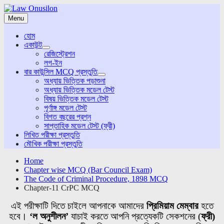
Skip
to
Menu
content
হোম
একাউন্ট
expand
রেজিস্ট্রেশন
child
লগ-ইন
menu
বার কাউন্সিল MCQ প্রস্তুতি
expand
অধ্যায় ভিত্তিক পড়াশুনা
child
অধ্যায় ভিত্তিক মডেল টেস্ট
menu
বিষয় ভিত্তিক মডেল টেস্ট
পূর্ণাঙ্গ মডেল টেস্ট
বিগত বছরের প্রশ্ন
সাপ্তাহিক মডেল টেস্ট (ফ্রী)
লিখিত পরীক্ষা প্রস্তুতি
মৌখিক পরীক্ষা প্রস্তুতি
Home
Chapter wise MCQ (Bar Council Exam)
The Code of Criminal Procedure, 1898 MCQ
Chapter-11 CrPC MCQ
এই পরীক্ষাটি দিতে চাইলে আপনাকে আমাদের
প্রিমিয়াম মেম্বার
হতে
হবে।
‘ল অনুশীলন’
যাচাই করতে আপনি প্রত্যেকটি
সেকশনের
(
ফ্রী)