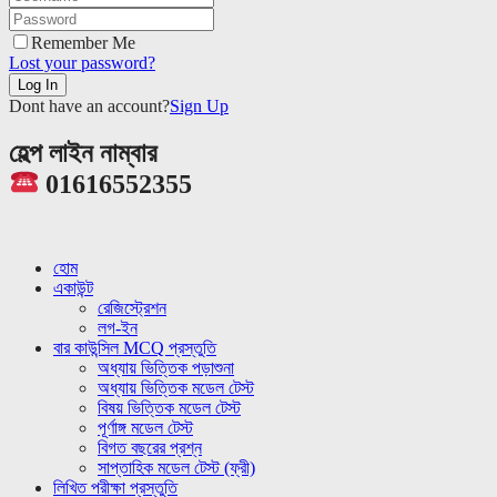
Remember Me
Lost your password?
Dont have an account?
Sign Up
হেল্প লাইন নাম্বার
01616552355
হোম
একাউন্ট
রেজিস্ট্রেশন
লগ-ইন
বার কাউন্সিল MCQ প্রস্তুতি
অধ্যায় ভিত্তিক পড়াশুনা
অধ্যায় ভিত্তিক মডেল টেস্ট
বিষয় ভিত্তিক মডেল টেস্ট
পূর্ণাঙ্গ মডেল টেস্ট
বিগত বছরের প্রশ্ন
সাপ্তাহিক মডেল টেস্ট (ফ্রী)
লিখিত পরীক্ষা প্রস্তুতি