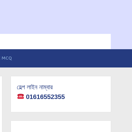
C MCQ
হেল্প লাইন নাম্বার
01616552355