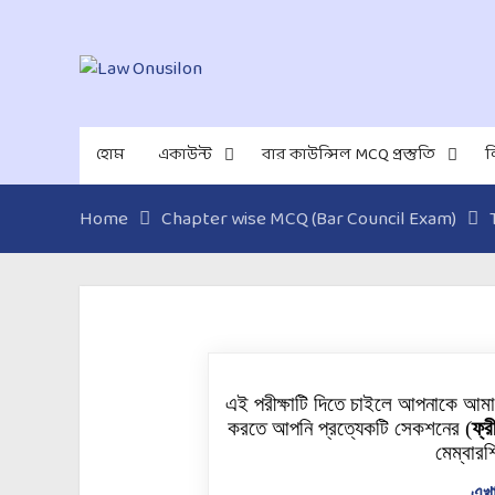
হোম
একাউন্ট
বার কাউন্সিল MCQ প্রস্তুতি
ল
Home
Chapter wise MCQ (Bar Council Exam)
এই পরীক্ষাটি দিতে চাইলে আপনাকে আম
করতে আপনি প্রত্যেকটি
সেকশনের
(
ফ্র
মেম্বারশ
এখা