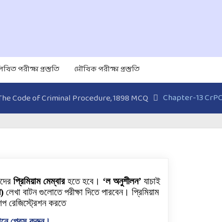
িখিত পরীক্ষা প্রস্তুতি
মৌখিক পরীক্ষা প্রস্তুতি
Chapter-13 CrP
The Code of Criminal Procedure, 1898 MCQ
াদের
প্রিমিয়াম মেম্বার
হতে হবে।
‘ল অনুশীলন’
যাচাই
ী)
লেখা বাটন গুলোতে পরীক্ষা দিতে পারবেন। প্রিমিয়াম
িপ রেজিস্ট্রেশন করতে
নে প্রেস করুন।