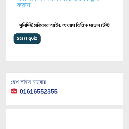
করুন
সুনির্দিষ্ট প্রতিকার আইন, অধ্যায় ভিত্তিক মডেল টেস্ট
হেল্প লাইন নাম্বার
01616552355