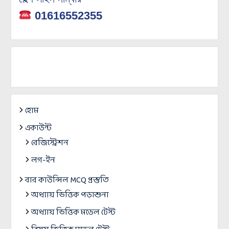
01616552355
হোম
একাউন্ট
রেজিস্ট্রেশন
লগ-ইন
বার কাউন্সিল MCQ প্রস্তুতি
অধ্যায় ভিত্তিক পড়াশুনা
অধ্যায় ভিত্তিক মডেল টেস্ট