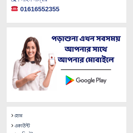
01616552355
হোম
একাউন্ট