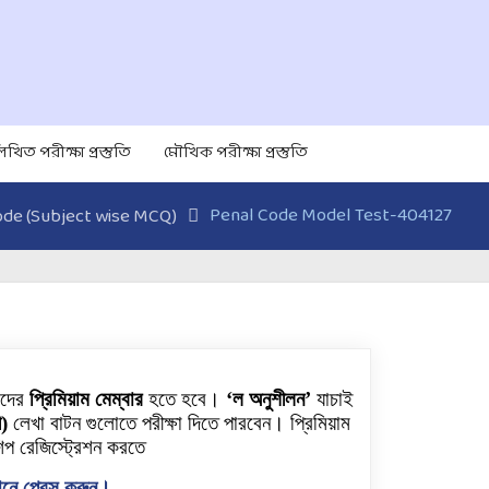
িখিত পরীক্ষা প্রস্তুতি
মৌখিক পরীক্ষা প্রস্তুতি
Penal Code Model Test-404127
ode (Subject wise MCQ)
াদের
প্রিমিয়াম মেম্বার
হতে হবে।
‘ল অনুশীলন’
যাচাই
ী)
লেখা বাটন গুলোতে পরীক্ষা দিতে পারবেন। প্রিমিয়াম
িপ রেজিস্ট্রেশন করতে
নে প্রেস করুন।