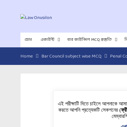
হোম
একাউন্ট
বার কাউন্সিল MCQ প্রস্তুতি
ল
Home
Bar Council subject wise MCQ
Penal C
এই পরীক্ষাটি দিতে চাইলে আপনাকে আম
করতে আপনি প্রত্যেকটি
সেকশনের
(
ফ্র
মেম্বারশ
এখা