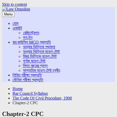
Skip to content
Menu
হোম
একাউন্ট
রেজিস্ট্রেশন
লগ-ইন
বার কাউন্সিল MCQ প্রস্তুতি
অধ্যায় ভিত্তিক পড়াশুনা
অধ্যায় ভিত্তিক মডেল টেস্ট
বিষয় ভিত্তিক মডেল টেস্ট
পূর্ণাঙ্গ মডেল টেস্ট
বিগত বছরের প্রশ্ন
সাপ্তাহিক মডেল টেস্ট (ফ্রী)
লিখিত পরীক্ষা প্রস্তুতি
মৌখিক পরীক্ষা প্রস্তুতি
Home
Bar Council Syllabus
The Code Of Civil Procedure, 1908
Chapter-2 CPC
Chapter-2 CPC