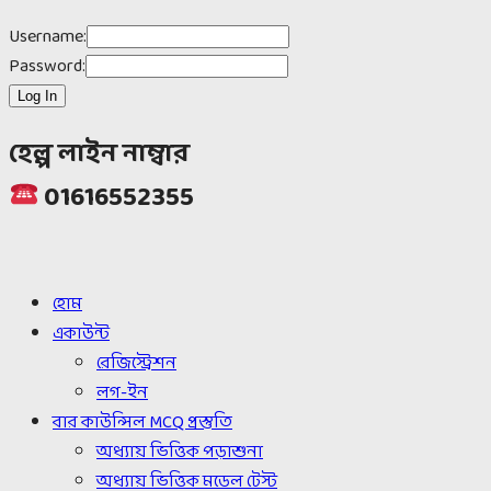
Username:
Password:
হেল্প লাইন নাম্বার
01616552355
হোম
একাউন্ট
রেজিস্ট্রেশন
লগ-ইন
বার কাউন্সিল MCQ প্রস্তুতি
অধ্যায় ভিত্তিক পড়াশুনা
অধ্যায় ভিত্তিক মডেল টেস্ট