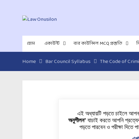
হোম
একাউন্ট
বার কাউন্সিল MCQ প্রস্তুতি
ল
Home
Bar Council Syllabus
The Code of Crimi
এই অধ্যায়টি পড়তে চাইলে আপ
অনুশীলন’
যাচাই করতে আপনি প্রত্যেক
পড়তে পারবেন ও পরীক্ষা দিতে পা
এখা