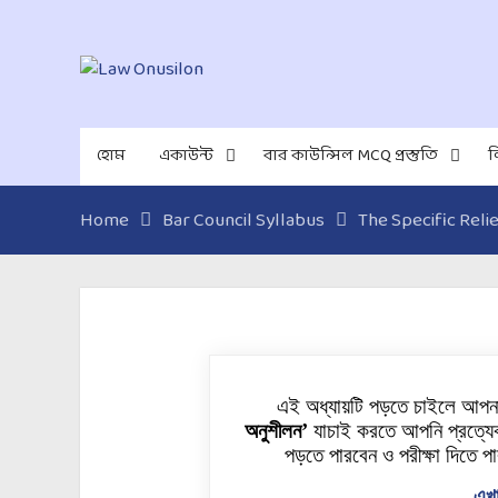
হোম
একাউন্ট
বার কাউন্সিল MCQ প্রস্তুতি
ল
Home
Bar Council Syllabus
The Specific Relie
এই অধ্যায়টি পড়তে চাইলে আপ
অনুশীলন’
যাচাই করতে আপনি প্রত্যেক
পড়তে পারবেন ও পরীক্ষা দিতে পা
এখা