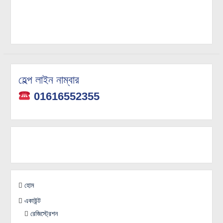
হেল্প লাইন নাম্বার
01616552355
হোম
একাউন্ট
রেজিস্ট্রেশন