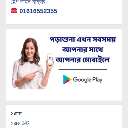
হেল্প লাইন নাম্বার
01616552355
হোম
একাউন্ট