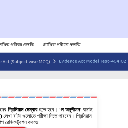
িখিত পরীক্ষা প্রস্তুতি
মৌখিক পরীক্ষা প্রস্তুতি
Evidence Act Model Test-404102
e Act (Subject wise MCQ)
াদের
প্রিমিয়াম মেম্বার
হতে হবে।
‘ল অনুশীলন’
যাচাই
ী)
লেখা বাটন গুলোতে পরীক্ষা দিতে পারবেন। প্রিমিয়াম
িপ রেজিস্ট্রেশন করতে